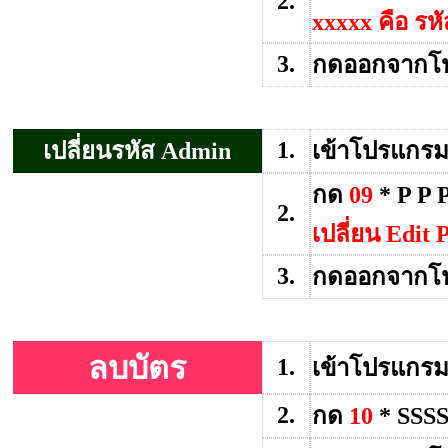
2.
xxxxx คือ รหั
3.
กดออกจากโ
1.
เปลี่ยนรหัส Admin
เข้าโปรแกรม
กด
09
* P P 
2.
เปลี่ยน Edit
3.
กดออกจากโ
ลบบัตร
1.
เข้าโปรแกรม
2.
กด
10
* SSS